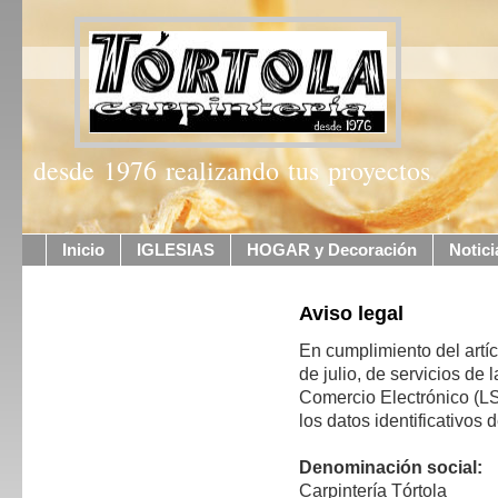
desde 1976 realizando tus proyectos
Inicio
IGLESIAS
HOGAR y Decoración
Notici
Aviso legal
En cumplimiento del artíc
de julio, de servicios de
Comercio Electrónico (L
los datos identificativos 
Denominación social:
Carpintería Tórtola