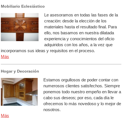
Mobiliario Eclesiástico
Le asesoramos en todas las fases de la
creación: desde la elección de los
materiales hasta el resultado final. Para
ello, nos basamos en nuestra dilatada
experiencia y conocimientos del oficio
adquiridos con los años, a la vez que
incorporamos sus ideas y requisitos en el proceso.
Más
Hogar y Decoración
Estamos orgullosos de poder contar con
numerosos clientes satisfechos. Siempre
ponemos todo nuestro empeño en llevar a
cabo sus deseos; por eso, cada día le
ofrecemos lo más novedoso y lo mejor de
nosotros.
Más
indexación, fabrica, fabricacion, elaboracion, montaje, restauracion, banco, banca, altar,