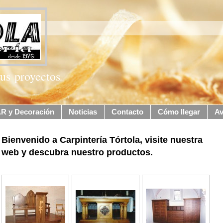
us proyectos
 y Decoración
Noticias
Contacto
Cómo llegar
Av
Bienvenido a Carpintería Tórtola, visite nuestra
web y descubra nuestro productos.